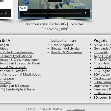
Kantonsspital Baden AG | Jobvideo
"innovativ_sein"
 & TV
Luftaufnahmen
Projekte
tungen
Unser Angebot
Aktuelle Ku
ideos
Einsatzmöglichkeiten
Gemeinde A
TV Studio Produktionen
Kunden & Referenzen
Römer AG
i-Kamera Produktionen
Axpo Grid 
rtagen & Dokumentationen
IT in MOTI
ideos | Beiträge aus der Praxis
Rotex Helic
Kino- & Werbespots
Imoberdorf
tvideos & Festfilme
BRC Engine
 Air, Konzert- & Musikvideos
SGV Luzern 
ugsvideos
Galliker Tra
 Kamera
RHIAG grou
endungen & Beiträge
Jugendfest 
TV, Sendeköpfe & Teaser
Feuerwehr R
Raiffeisenb
3D, Logo- &
CHE-155.151.637 MWST |
Impressum