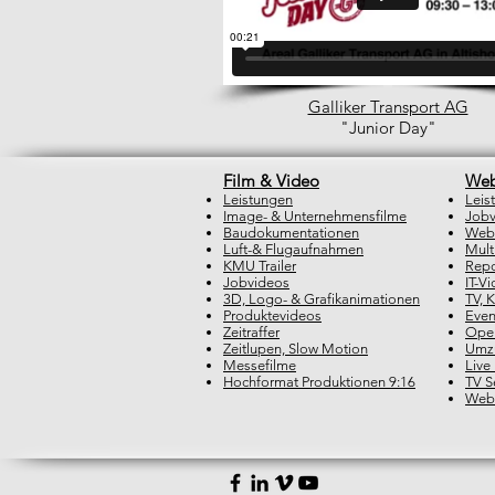
Galliker Transport AG
"Junior Day"
Film & Video
Web
Leistungen
Leis
Image- & Unternehmensfilme
Jobv
Baudokumentationen
Web-
Luft-& Flugaufnahmen
Mult
KMU Trailer
Repo
Jobvideos
IT-V
3D, Logo- & Grafikanimationen
TV, 
Produktevideos
Even
Zeitraffer
Open
Zeitlupen, Slow Motion
Umz
Messefilme
Live
Hochformat Produktionen 9:16
TV S
Web-