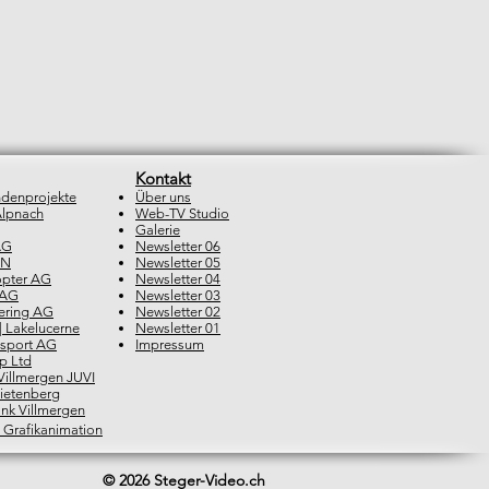
Kontakt
ndenprojekte
Über uns
lpnach
Web-TV Studio
Galerie
AG
Newsletter 06
ON
Newsletter 05
opter AG
Newsletter 04
 AG
Newsletter 03
ering AG
Newsletter 02
| Lakelucerne
Newsletter 01
nsport AG
Impressum
p Ltd
Villmergen JUVI
ietenberg
ank Villmergen
 Grafikanimation
© 2026 Steger-Video.ch