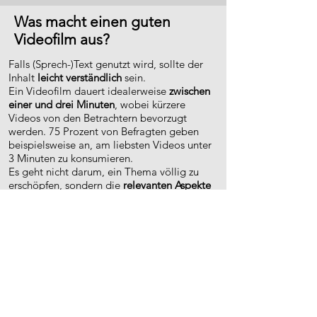
Was macht einen guten
Videofilm aus?
Falls (Sprech-)Text genutzt wird, sollte der
Inhalt
leicht verständlich
sein.
Ein Videofilm dauert idealerweise
zwischen
einer und drei Minuten
, wobei kürzere
Videos von den Betrachtern bevorzugt
werden. 75 Prozent von Befragten geben
beispielsweise an, am liebsten Videos unter
3 Minuten zu konsumieren.
Es geht nicht darum, ein Thema völlig zu
erschöpfen, sondern die
relevanten Aspekte
zu zeigen.
Um die Aufmerksamkeit der Betrachter
aufrecht zu erhalten, sollte der Inhalt
möglichst spannend, unterhalten und
abwechslungsreich in Bild und Ton
gestaltet sein.
Beispiel 1: Ohne Text und Sprecher